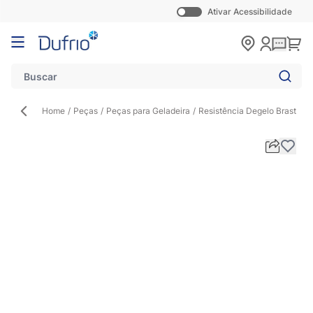
Ativar Acessibilidade
Pular para o conteúdo
Carr
Home
/
Peças
/
Peças para Geladeira
/
Resistência Degelo Brastem