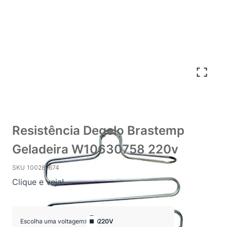
Resistência Degelo Brastemp
Geladeira W10630758 220v
SKU
100289674
Clique e veja!
Escolha uma voltagem:
220V