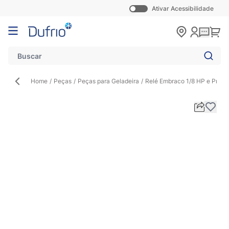
Ativar Acessibilidade
Pular para o conteúdo
Carr
Home
/
Peças
/
Peças para Geladeira
/
Relé Embraco 1/8 HP e Prote