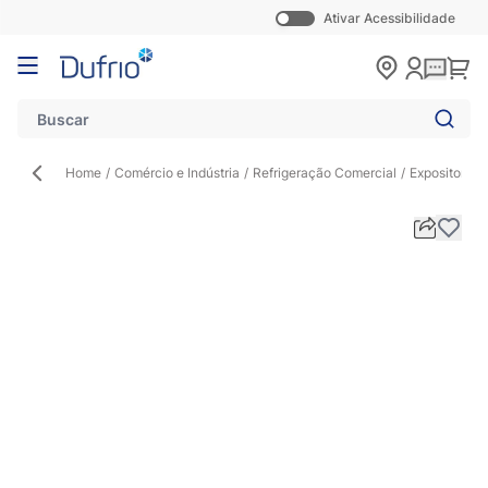
Ativar Acessibilidade
Pular para o conteúdo
Carr
Home
/
Comércio e Indústria
/
Refrigeração Comercial
/
Expositor de