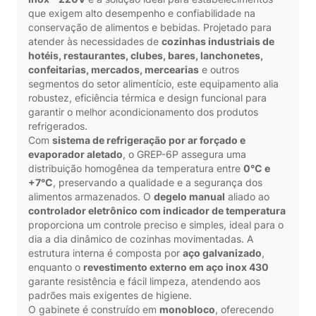
que exigem alto desempenho e confiabilidade na
conservação de alimentos e bebidas. Projetado para
atender às necessidades de
cozinhas industriais de
hotéis, restaurantes, clubes, bares, lanchonetes,
confeitarias, mercados, mercearias
e outros
segmentos do setor alimentício, este equipamento alia
robustez, eficiência térmica e design funcional para
garantir o melhor acondicionamento dos produtos
refrigerados.
Com
sistema de refrigeração por ar forçado e
evaporador aletado
, o GREP-6P assegura uma
distribuição homogênea da temperatura entre
0°C e
+7°C
, preservando a qualidade e a segurança dos
alimentos armazenados. O
degelo manual
aliado ao
controlador eletrônico com indicador de temperatura
proporciona um controle preciso e simples, ideal para o
dia a dia dinâmico de cozinhas movimentadas. A
estrutura interna é composta por
aço galvanizado
,
enquanto o
revestimento externo em aço inox 430
garante resistência e fácil limpeza, atendendo aos
padrões mais exigentes de higiene.
O gabinete é construído em
monobloco
, oferecendo