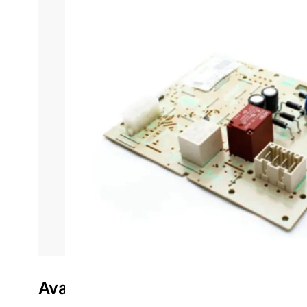
Informações do produto
Características técnica
Placa El
Componente essencial para o funcionamento eficiente
Responsável por gerenciar sistemas como temperatur
funcionamento contínuo da geladeira.
Desenvolvida para oferecer
alta durabilidade e des
instalação e proporcionando uma substituição prátic
funcionamento e evitando oscilações que possam co
Ideal para quem busca restaurar a eficiência do refri
economia de energia e controle preciso
. Invista em
tranquilidade no dia a dia.
Avaliações do produto