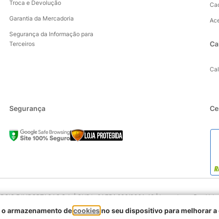
Troca e Devolução
Ca
Garantia da Mercadoria
Ac
Segurança da Informação para
Ca
Terceiros
Ca
Segurança
Ce
IO E IMPORTACAO S.A. | CNPJ : 01.754.239/0001-10 | Logradouro: Rua Volunta
90230-011
om o armazenamento de
cookies
no seu dispositivo para melhorar a