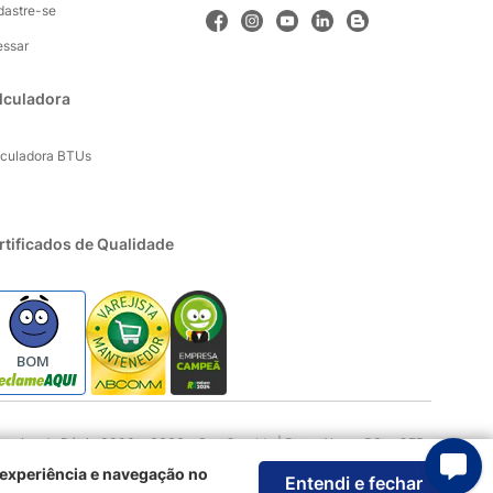
dastre-se
essar
lculadora
lculadora BTUs
rtificados de Qualidade
BOM
rios da Pátria 3303 e 3333 - Sao Geraldo | Porto Alegre RS - CEP:
 experiência e navegação no
Entendi e fechar