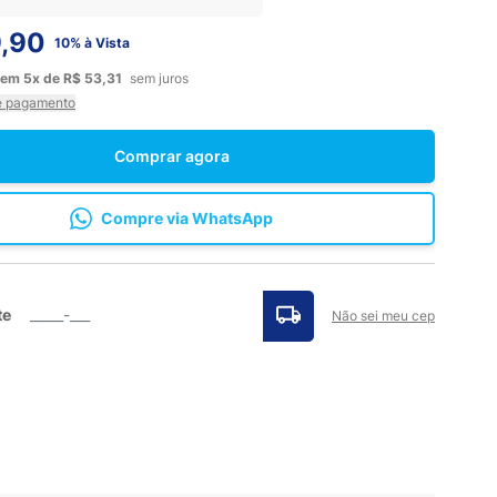
,90
10% à Vista
em
5x
de
R$ 53,31
sem juros
e pagamento
Comprar agora
Compre via WhatsApp
te
Não sei meu cep