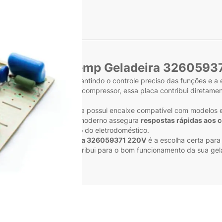
s
etrônica Brastemp Geladeira 3260593
 do seu refrigerador, garantindo o controle preciso das funções e 
a, degelo e operação do compressor, essa placa contribui diretame
empenho confiável
, a peça possui encaixe compatível com modelos e
a. Seu sistema eletrônico moderno assegura
respostas rápidas aos
mprometer o desempenho do eletrodoméstico.
gerador, a
Placa Eletrônica 326059371 220V
é a escolha certa par
 um componente que contribui para o bom funcionamento da sua gelad