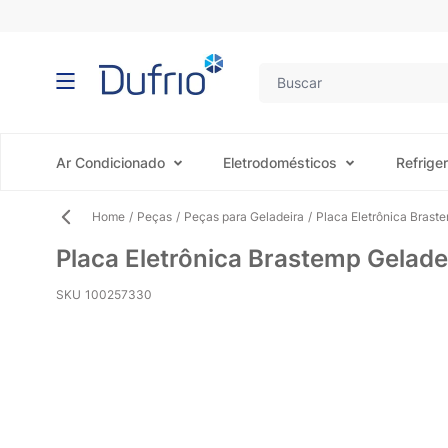
Pular para o conteúdo
Ar Condicionado
Eletrodomésticos
Refrige
Home
/
Peças
/
Peças para Geladeira
/
Placa Eletrônica Bras
Placa Eletrônica Brastemp Gelad
SKU
100257330