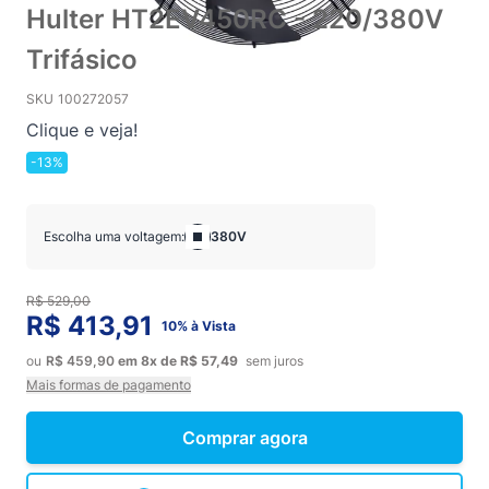
Hulter HT2EV450RC - 220/380V
Trifásico
SKU
100272057
Clique e veja!
-13%
Escolha uma voltagem:
380V
R$ 529,00
R$ 413,91
10% à Vista
ou
R$ 459,90
em
8x
de
R$ 57,49
sem juros
Mais formas de pagamento
Comprar agora