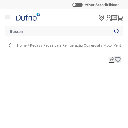
Ativar Acessibilidade
Pular para o conteúdo
Carr
Home
/
Peças
/
Peças para Refrigeração Comercial
/
Motor Ventilad