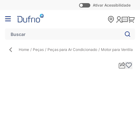
Ativar Acessibilidade
Pular para o conteúdo
Carr
Home
/
Peças
/
Peças para Ar Condicionado
/
Motor para Ventilado