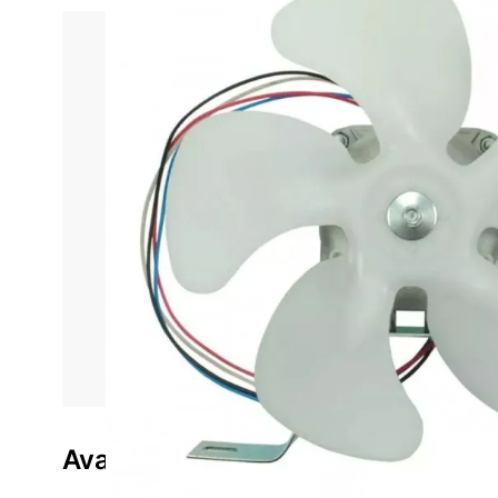
Informações do produto
Características técnica
Mi
Este motor é notável por sua capacidade de operar
Com uma potência de 1/40 HP, ele é ideal para p
compacto do motor facilita sua instalação em espaços
avançada empregada no N5-13/527BR proporciona u
Além disso, o motor é equipado com sistemas de pr
utilizados na fabricação do Micro Motor Elco, junt
e confiável ao longo do tempo. Em resumo, o Micro 
uma combinação de desem
Avaliações do produto