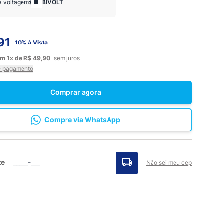
a voltagem:
BIVOLT
91
10% à Vista
em
1x
de
R$ 49,90
sem juros
e pagamento
Comprar agora
Compre via WhatsApp
te
Não sei meu cep