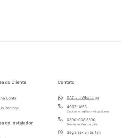
ea do Cliente
Contato
SAC via Whatsapp
nha Conta
4007-1853
us Pedidos
Capitais e regiões metropolitanas
0800-008 8500
ea do Instalador
Demais regiões do país
Seg a sex 8h às 18h