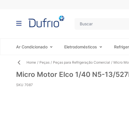
Pular para o conteúdo
Ar Condicionado
Eletrodomésticos
Refrige
Home
/
Peças
/
Peças para Refrigeração Comercial
/
Micro Mot
Micro Motor Elco 1/40 N5-13/527B
SKU
7087