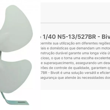
s
cro Motor Elco 1/40 N5-13/527BR - Biv
 em tensão bivolt, o que permite sua utilização em diferentes regiõ
equenas aplicações industriais e domésticas que demandam um motor
 restritos, enquanto a construção durável garante uma longa vida ú
m funcionamento silencioso, o que o torna uma escolha excelente p
oteção contra sobrecarga e superaquecimento, assegurando um dese
amente com os rigorosos padrões de controle de qualidade, garante
Motor Elco 1/40 N5-13/527BR - Bivolt é uma solução versátil e efic
penho, durabilidade e segurança que atende às necessidades dos 