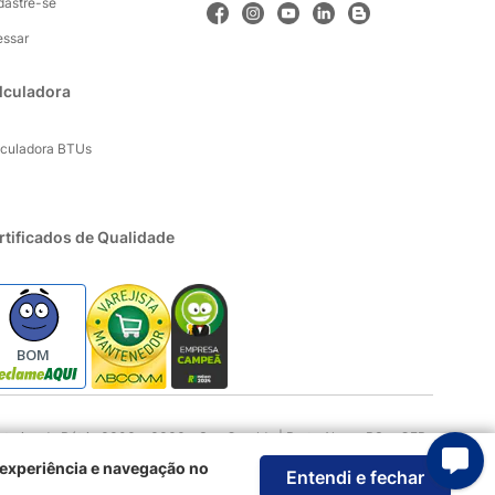
dastre-se
essar
lculadora
lculadora BTUs
rtificados de Qualidade
BOM
rios da Pátria 3303 e 3333 - Sao Geraldo | Porto Alegre RS - CEP:
 experiência e navegação no
Entendi e fechar