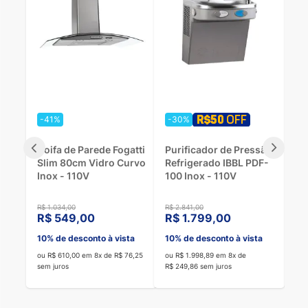
-27%
-25%
são
Máquina de Lavar
Geladeira Duplex
F-
Roupas Consul 13Kg
Electrolux 481 Litros
Branca CWN13AB -
IT70 Frost Free Branco
220V
- Bivolt
R$ 2.896,00
R$ 5.152,00
R$ 1.899,00
R$ 3.499,00
a
10% de desconto à vista
10% de desconto à vista
ou R$ 2.110,00 em 8x de
ou R$ 3.887,78 em 8x de
R$ 263,75 sem juros
R$ 485,97 sem juros