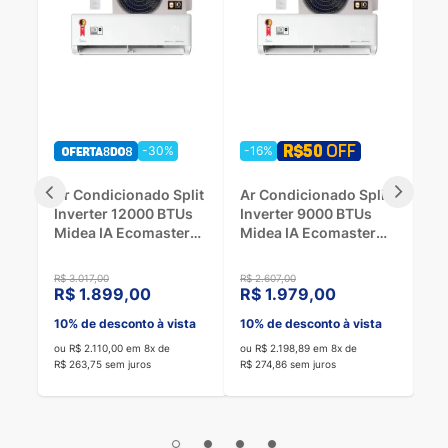
-16%
-23%
-
it
Ar Condicionado Split
Ar Condicionado Split
Ar
Inverter 9000 BTUs
Inverter 12000 BTUs
In
Midea IA Ecomaster
Midea IA Ecomaster
Mi
-
Frio 42EZVCA09M5 -
Quente/Frio
Qu
220V
42EZVQA12M5 - 220V
42
R$ 2.607,00
R$ 3.231,00
R$ 
R$ 1.979,00
R$ 2.249,00
R$
a
10% de desconto à vista
10% de desconto à vista
10
ou R$ 2.198,89 em 8x de
ou R$ 2.498,89 em 8x de
ou 
R$ 274,86 sem juros
R$ 312,36 sem juros
R$ 