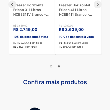
Freezer Horizontal
Freezer Horizontal
Fr
Fricon 311 Litros
Fricon 411 Litros
56
HCEB311V Branco -
HCEB411 Branco -
- 
220V
110V
R$ 3.869,00
R$ 4.282,00
R$ 
R$ 2.749,00
R$ 3.639,00
R
10% de desconto à vista
10% de desconto à vista
10
ou R$ 3.054,44 em 8x de
ou R$ 4.043,33 em 8x de
ou 
R$ 381,81 sem juros
R$ 505,42 sem juros
R$ 
Confira mais produtos