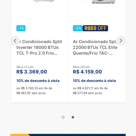
-3%
-1%
it
Ar Condicionado Split
Ar Condicionado Split
22000 BTUs TCL Elite
Inverter 24000 BTUs
Quente/Frio TAC-
TCL T-Pro 2.0 Frio
22CHSA2 - 220V
TAC-24CTG2-INV -
220V
R$ 4.757,00
R$ 5.062,00
R$ 4.159,00
R$ 4.519,00
a
10% de desconto à vista
10% de desconto à vista
ou R$ 4.621,11 em 8x de
ou R$ 5.021,11 em 8x de
R$ 577,64 sem juros
R$ 627,64 sem juros