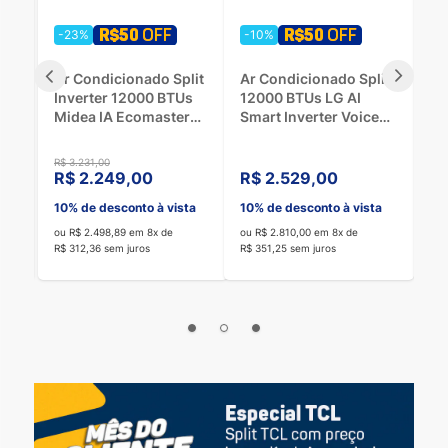
-23%
-10%
-
it
Ar Condicionado Split
Ar Condicionado Split
Ar
Inverter 12000 BTUs
12000 BTUs LG AI
In
Midea IA Ecomaster
Smart Inverter Voice
Mi
-
Quente/Frio
Frio
Fr
42EZVQA12M5 - 220V
S3UQ12JA31E.EB2GAM1
2
R$ 3.231,00
R$ 
- 220V
R$ 2.249,00
R$ 2.529,00
R
a
10% de desconto à vista
10% de desconto à vista
10
ou R$ 2.498,89 em 8x de
ou R$ 2.810,00 em 8x de
ou 
R$ 312,36 sem juros
R$ 351,25 sem juros
R$ 