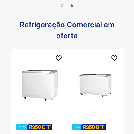
Refrigeração Comercial em
oferta
-21%
-6%
-