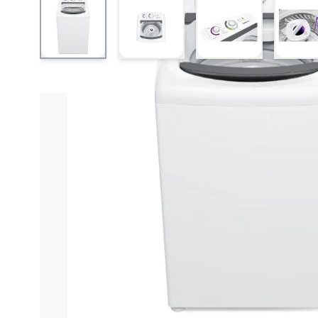
View larger image
View larger image
View larger ima
V
Informações do produto
Características técnica
Esta lavadora Consul conta com a função dosagem
Reaproveita a água usada na lavadora para outros us
seus tênis sem danos, preparar suas roupas para f