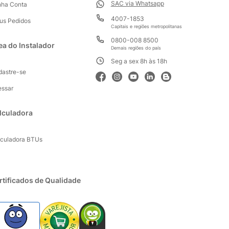
SAC via Whatsapp
nha Conta
4007-1853
us Pedidos
Capitais e regiões metropolitanas
0800-008 8500
ea do Instalador
Demais regiões do país
Seg a sex 8h às 18h
dastre-se
essar
lculadora
lculadora BTUs
rtificados de Qualidade