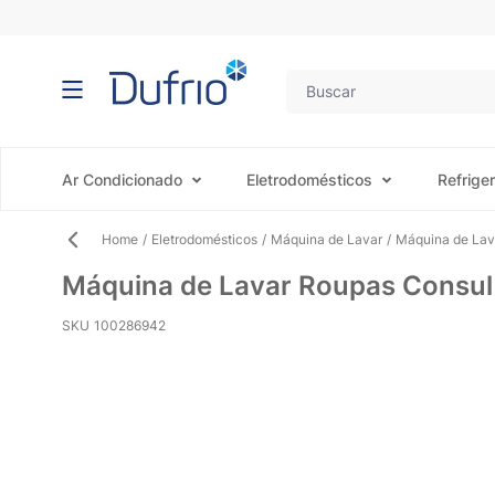
Pular para o conteúdo
Ar Condicionado
Eletrodomésticos
Refrige
Home
/
Eletrodomésticos
/
Máquina de Lavar
/
Máquina de Lav
Máquina de Lavar Roupas Consu
SKU
100286942