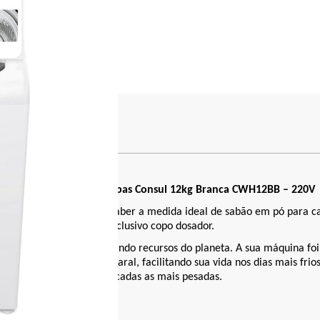
ge
iew larger image
s
Máquina de Lavar Roupas Consul 12kg Branca CWH12BB – 220V
 econômica que permite saber a medida ideal de sabão em pó para 
exclusivo copo dosador.
os na sua casa, economizando recursos do planeta. A sua máquina foi
icarem menos tempo no varal, facilitando sua vida nos dias mais frio
delicadas as mais pesadas.