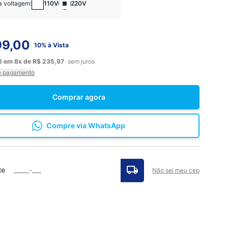
a voltagem:
110V
220V
99,00
10% à Vista
78
em
8x
de
R$ 235,97
sem juros
e pagamento
Comprar agora
Compre via WhatsApp
te
Não sei meu cep