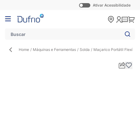
Ativar Acessibilidade
Pular para o conteúdo
Carr
Home
/
Máquinas e Ferramentas
/
Solda
/
Maçarico Portátil Flexíve