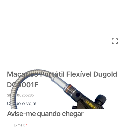
Maçarico Portátil Flexível Dugold
DG9001F
SKU
100255285
Clique e veja!
Avise-me quando chegar
E-mail: