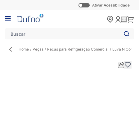
Ativar Acessibilidade
Pular para o conteúdo
Carr
Home
/
Peças
/
Peças para Refrigeração Comercial
/
Luva N Conexão