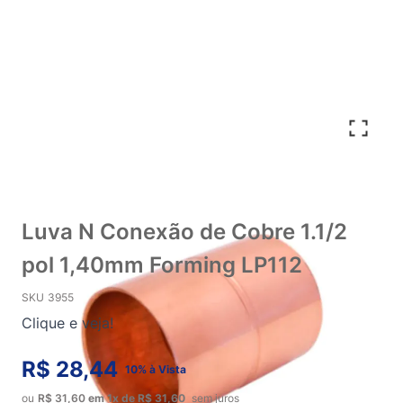
Luva N Conexão de Cobre 1.1/2
pol 1,40mm Forming LP112
SKU
3955
Clique e veja!
R$ 28,44
10% à Vista
ou
R$ 31,60
em
1x
de
R$ 31,60
sem juros