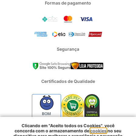
Formas de pagamento
Segurança
Certificados de Qualidade
BOM
Clicando em "Aceito todos os Cookies", você
concorda com o armazenamento de
cookies
no seu
2024 - Todos os direitos reservados | REFRIGERACAO DUFRIO
dispositivo para melhorar a experiência e navegação