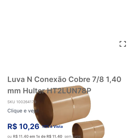
Luva N Conexão Cobre 7/8 1,40
mm Hulter HT2LUN78P
SKU
100264179
Clique e veja!
R$ 10,26
10% à Vista
ou
R$ 11,40
em
1x
de
R$ 11,40
sem juros