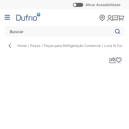
Ativar Acessibilidade
Pular para o conteúdo
Carr
Home
/
Peças
/
Peças para Refrigeração Comercial
/
Luva N Conexã