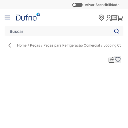
Ativar Acessibilidade
Pular para o conteúdo
Carr
Home
/
Peças
/
Peças para Refrigeração Comercial
/
Looping Conexã