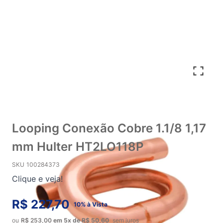
Looping Conexão Cobre 1.1/8 1,17
mm Hulter HT2LO118P
SKU
100284373
Clique e veja!
R$ 227,70
10% à Vista
ou
R$ 253,00
em
5x
de
R$ 50,60
sem juros