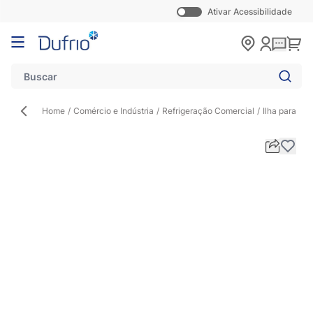
Ativar Acessibilidade
Pular para o conteúdo
Carr
Home
/
Comércio e Indústria
/
Refrigeração Comercial
/
Ilha para Co