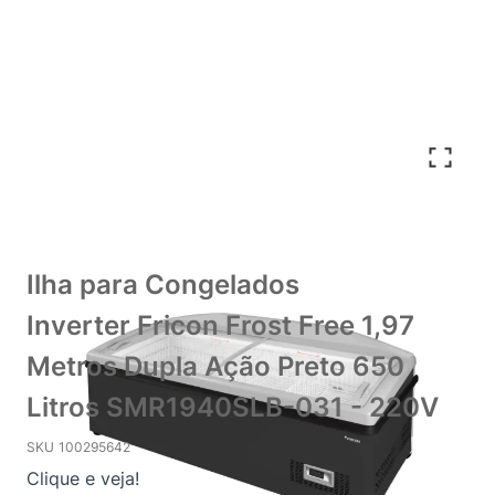
Ilha para Congelados
Inverter Fricon Frost Free 1,97
Metros Dupla Ação Preto 650
Litros SMR1940SLB-031 - 220V
SKU
100295642
Clique e veja!