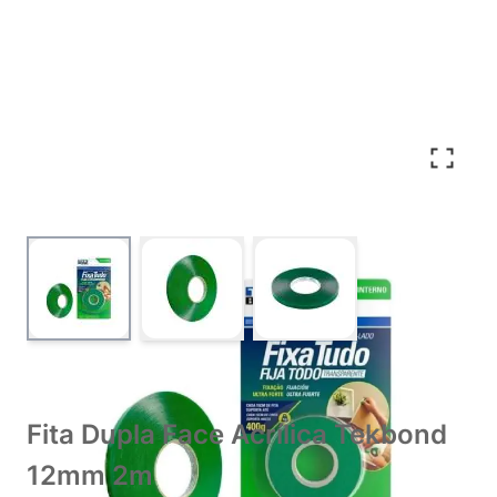
View larger image
View larger image
View larger image
Fita Dupla Face Acrílica Tekbond
12mm 2m