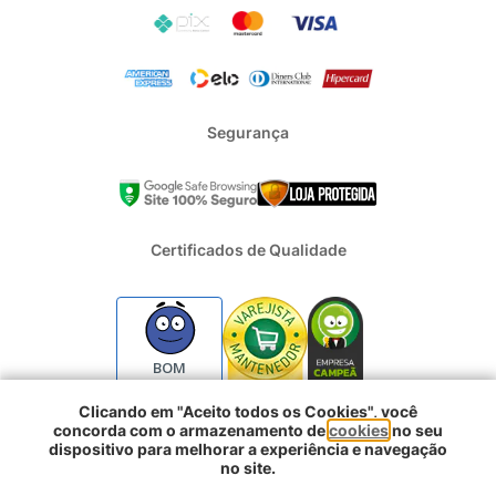
Segurança
Certificados de Qualidade
BOM
Clicando em "Aceito todos os Cookies", você
concorda com o armazenamento de
cookies
no seu
2024 - Todos os direitos reservados | REFRIGERACAO DUFRIO
dispositivo para melhorar a experiência e navegação
COMERCIO E IMPORTACAO S.A. | CNPJ : 01.754.239/0001-10 |
no site.
Logradouro: Rua Voluntarios da Pátria 3303 e 3333 - Sao Geraldo |
Comprar agora