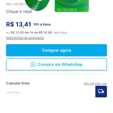
SKU
100281747
Clique e veja!
R$ 13,41
10% à Vista
ou
R$ 14,90
em
1x
de
R$ 14,90
sem juros
Mais formas de pagamento
Comprar agora
Compre via WhatsApp
Calcular frete
Não sei meu cep