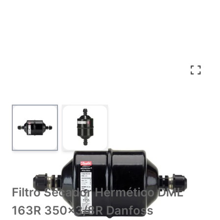
View larger image
View larger image
Filtro Secador Hermético DML
163R 350x3/8R Danfoss