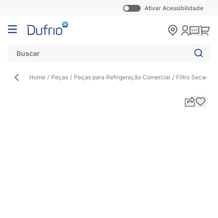
Ativar Acessibilidade
Pular para o conteúdo
Carr
Home
/
Peças
/
Peças para Refrigeração Comercial
/
Filtro Secado