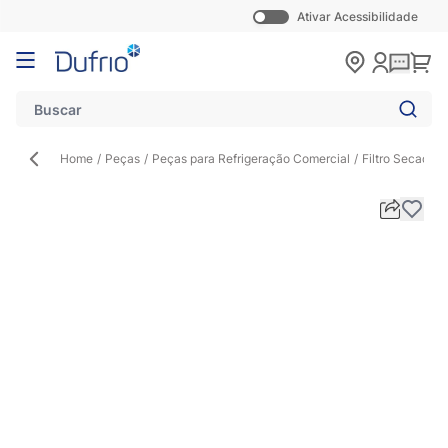
Ativar Acessibilidade
Pular para o conteúdo
Carr
Home
/
Peças
/
Peças para Refrigeração Comercial
/
Filtro Secado