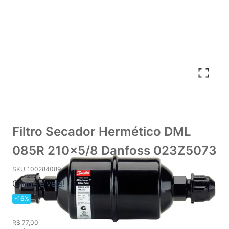
Filtro Secador Hermético DML
085R 210x5/8 Danfoss 023Z5073
SKU
100284089
Clique e veja!
-16%
R$ 77,00