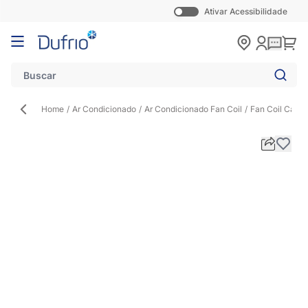
Ativar Acessibilidade
Pular para o conteúdo
Carr
Home
/
Ar Condicionado
/
Ar Condicionado Fan Coil
/
Fan Coil Cass