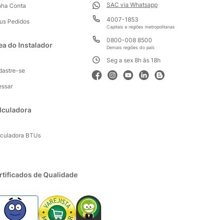
SAC via Whatsapp
nha Conta
4007-1853
us Pedidos
Capitais e regiões metropolitanas
0800-008 8500
ea do Instalador
Demais regiões do país
Seg a sex 8h às 18h
dastre-se
essar
lculadora
lculadora BTUs
rtificados de Qualidade