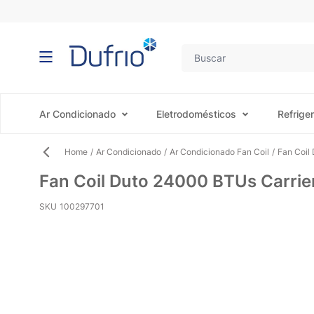
Pular para o conteúdo
Ar Condicionado
Eletrodomésticos
Refrige
Home
/
Ar Condicionado
/
Ar Condicionado Fan Coil
/
Fan Coil
Fan Coil Duto 24000 BTUs Carri
SKU
100297701