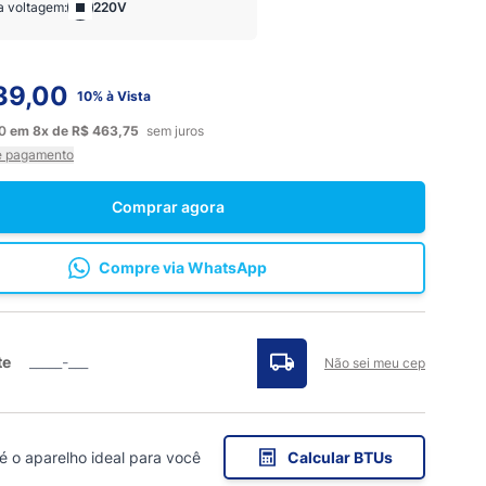
a voltagem:
220V
39,00
10% à Vista
00
em
8x
de
R$ 463,75
sem juros
e pagamento
Comprar agora
Compre via WhatsApp
te
Não sei meu cep
 é o aparelho ideal para você
Calcular BTUs