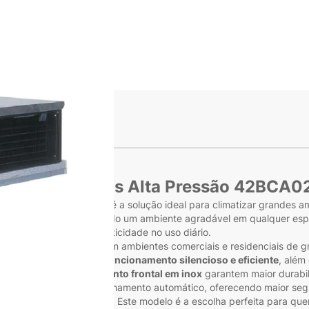
ge
s
rier 24000 BTUs Alta Pressão 42BC
BCA024A510HDC - 220V é a solução ideal para climatizar grandes a
de ar uniforme, garantindo um ambiente agradável em qualquer espaç
onando comodidade e praticidade no uso diário.
celente desempenho em ambientes comerciais e residenciais de gra
iuretano
, assegura um
funcionamento silencioso e eficiente
, além
ré-pintado e o acabamento frontal em inox
garantem maior durabili
 duplo temperado e fechamento automático, oferecendo maior segu
e facilitam a instalação. Este modelo é a escolha perfeita para q