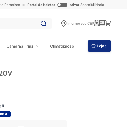
rio Parceiros
Portal de boletos
Ativar Acessibilidade
Carrinho
Informe seu CEP
Lojas
Câmaras Frias
Climatização
220V
ja!