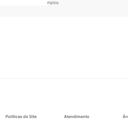
to térmico em espaços amplos.
Políticas do Site
Atendimento
Ár