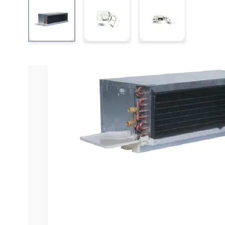
View larger image
View larger image
View larger ima
Informações do produto
Características técnica
Fan Coil Duto Car
O Fan Coil Duto Carrier 24000 BTUs Alta Pressão 42
e sistema de alta pressão
permitem uma distribuição 
facilmente a temperatura e outras funções, proporci
Com 24000 BTUs de potência, esse modelo oferece ex
aliada ao
isolamento ecologicamente correto de pol
energia. Suas
chapas internas em aço galvanizado p
Carrier 42BCA024A510HDC conta com portas de vidro
niveladores
proporcionam um acabamento sofisticado 