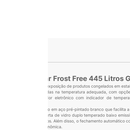
ge
s
gelados Gelopar Frost Free 445 Litros
icidade na conservação e exposição de produtos congelados em estab
 manter alimentos e bebidas na temperatura adequada, com opções
servação. Seu controlador eletrônico com indicador de temperat
om revestimento interno em aço pré-pintado branco que facilita a 
sticação ao ambiente. A porta de vidro duplo temperado baixo emi
de dos produtos expostos. Além disso, o fechamento automático co
solução inteligente e econômica.