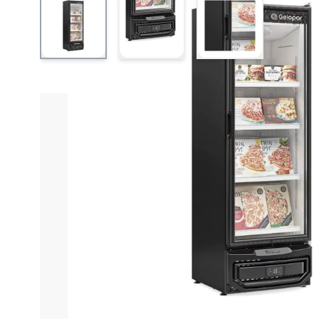
View larger image
View larger image
View larger ima
Informações do produto
Características técnica
Freezer Vertical de Con
É a escolha ideal para quem busca eficiência e prat
desempenho, ele garante condições perfeitas para
-12°C, atendendo diferentes necessidades de con
confiabilidade e precisão no armazenamento.
Com design moderno e durável, o equipamento conta c
externo em aço tipo inox garante resistência e sofi
condensação, assegurando sempre uma boa visibilida
no consumo de energia, tornando o conservador uma 