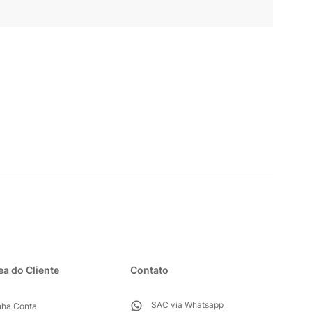
ea do Cliente
Contato
SAC via Whatsapp
nha Conta