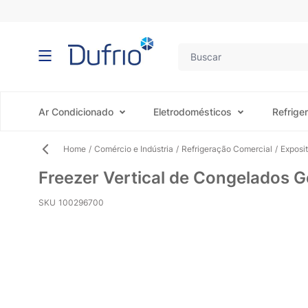
Pular para o conteúdo
Ar Condicionado
Eletrodomésticos
Refrige
Home
/
Comércio e Indústria
/
Refrigeração Comercial
/
Exposi
Freezer Vertical de Congelados G
SKU
100296700