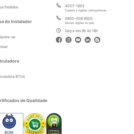
4007-1853
us Pedidos
Capitais e regiões metropolitanas
0800-008 8500
ea do Instalador
Demais regiões do país
Seg a sex 8h às 18h
dastre-se
essar
lculadora
lculadora BTUs
rtificados de Qualidade
BOM