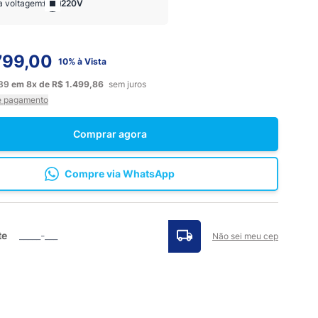
a voltagem:
220V
799,00
10% à Vista
,89
em
8x
de
R$ 1.499,86
sem juros
e pagamento
Comprar agora
Compre via WhatsApp
te
Não sei meu cep