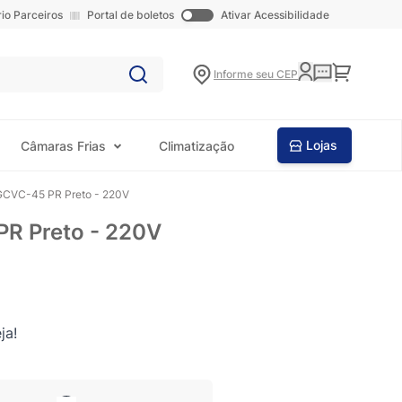
rio Parceiros
Portal de boletos
Ativar Acessibilidade
Carrinho
Informe seu CEP
Lojas
Câmaras Frias
Climatização
s GCVC-45 PR Preto - 220V
PR Preto - 220V
ja!