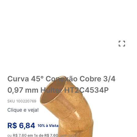
Curva 45° Conexão Cobre 3/4
0,97 mm Hulter HT2C4534P
SKU
100220769
Clique e veja!
R$ 6,84
10% à Vista
ou
R$ 7,60
em
1x
de
R$ 7,60
sem juros