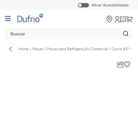
Ativar Acessibilidade
Pular para o conteúdo
Carr
Home
/
Peças
/
Peças para Refrigeração Comercial
/
Curva 45° Con