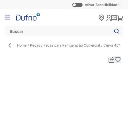
Ativar Acessibilidade
Pular para o conteúdo
Carr
Home
/
Peças
/
Peças para Refrigeração Comercial
/
Curva 45° Con