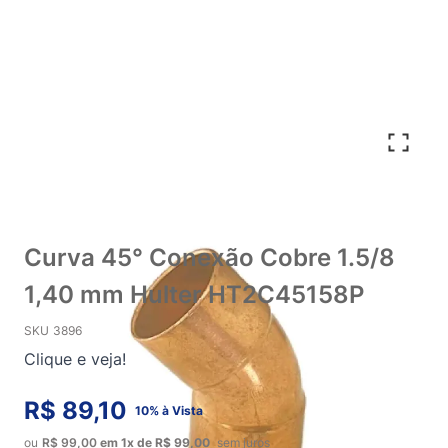
Curva 45° Conexão Cobre 1.5/8
1,40 mm Hulter HT2C45158P
SKU
3896
Clique e veja!
R$ 89,10
10% à Vista
ou
R$ 99,00
em
1x
de
R$ 99,00
sem juros