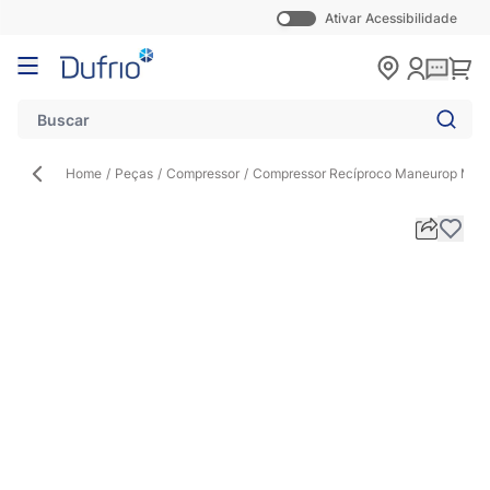
Ativar Acessibilidade
Pular para o conteúdo
Carr
Home
/
Peças
/
Compressor
/
Compressor Recíproco Maneurop MT72