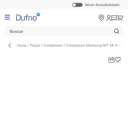
Ativar Acessibilidade
Pular para o conteúdo
Carr
Home
/
Peças
/
Compressor
/
Compressor Maneurop MT 28-9 - 380V