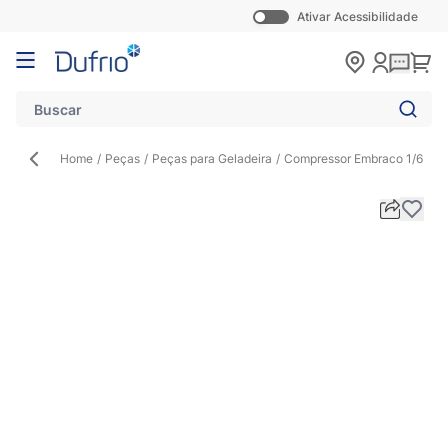
Ativar Acessibilidade
Pular para o conteúdo
Carr
Home
/
Peças
/
Peças para Geladeira
/
Compressor Embraco 1/6 H