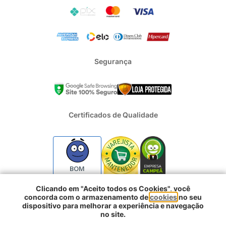
Segurança
Certificados de Qualidade
BOM
Clicando em "Aceito todos os Cookies", você
concorda com o armazenamento de
cookies
no seu
2024 - Todos os direitos reservados | REFRIGERACAO DUFRIO
dispositivo para melhorar a experiência e navegação
COMERCIO E IMPORTACAO S.A. | CNPJ : 01.754.239/0001-10 |
no site.
Logradouro: Rua Voluntarios da Pátria 3303 e 3333 - Sao Geraldo |
Comprar agora