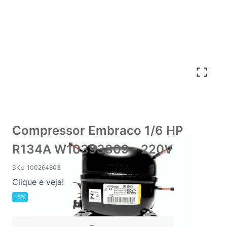
Compressor Embraco 1/6 HP
R134A W10393809 - 220V
SKU
100264803
Clique e veja!
-5%