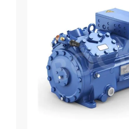
Informações do produto
Características técnica
Apresentamos o Compressor Bock Ha/Hg 5 Danfoss,
compressor oferece eficiência e confiabilidade
projetado para proporcionar uma refrigeração e
funcionamento suave e silencioso, garantindo o con
Bock Ha/Hg 5 
• A Instalação e/o
• Instalações e/ou visitas técnicas não in
• A substitu
• A Garantia perderá validade em casos de utili