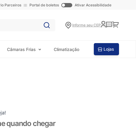
rio Parceiros
Portal de boletos
Ativar Acessibilidade
Carrinho
Informe seu CEP
Lojas
Câmaras Frias
Climatização
ja!
me quando chegar