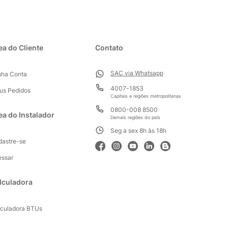
ea do Cliente
Contato
SAC via Whatsapp
nha Conta
4007-1853
us Pedidos
Capitais e regiões metropolitanas
0800-008 8500
ea do Instalador
Demais regiões do país
Seg a sex 8h às 18h
dastre-se
essar
lculadora
lculadora BTUs