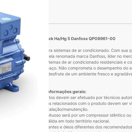
s
Compressor Bock Ha/Hg 5 Danfoss QP08961-00
 a solução definitiva para sistemas de ar condicionado. Com sua q
 incomparáveis. Fabricado pela renomada marca Danfoss, líder no 
ficaz e consistente em sistemas de ar condicionado residenciais e 
forto ideal em qualquer espaço. Não comprometa o desempenho do s
Danfoss QP08961-00 e desfrute de um ambiente fresco e agradável 
Informações gerais:
u manutenção dos produtos devem ser efetuado por técnicos autori
clusa. Quaisquer problemas relacionados com o produto devem ser vi
instalação/manutenção.
ição do compressor defeituoso será por um compressor idêntico ou
• Garantia válida em todo território nacional.
zação de fluidos refrigerantes e óleos diferentes dos recomendados