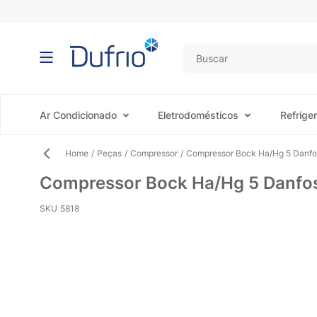
Pular para o conteúdo
Ar Condicionado
Eletrodomésticos
Refrige
Home
/
Peças
/
Compressor
/
Compressor Bock Ha/Hg 5 Danf
Compressor Bock Ha/Hg 5 Danf
SKU
5818