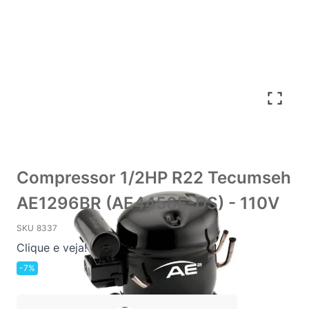
Compressor 1/2HP R22 Tecumseh
AE1296BR (AE4456E-DS) - 110V
SKU
8337
Clique e veja!
-7%