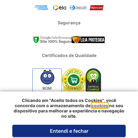
Segurança
Certificados de Qualidade
BOM
Clicando em "Aceito todos os Cookies", você
concorda com o armazenamento de
cookies
no seu
2024 - Todos os direitos reservados | REFRIGERACAO DUFRIO
dispositivo para melhorar a experiência e navegação
COMERCIO E IMPORTACAO S.A. | CNPJ : 01.754.239/0001-10 |
no site.
Logradouro: Rua Voluntarios da Pátria 3303 e 3333 - Sao Geraldo |
Comprar agora
Porto Alegre RS - CEP: 90230-011
Entendi e fechar