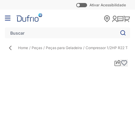
Ativar Acessibilidade
Pular para o conteúdo
Carr
Home
/
Peças
/
Peças para Geladeira
/
Compressor 1/2HP R22 Tecu