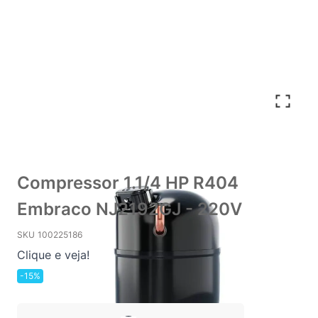
Compressor 1.1/4 HP R404
Embraco NJ2192GJ - 220V
SKU
100225186
Clique e veja!
-15%