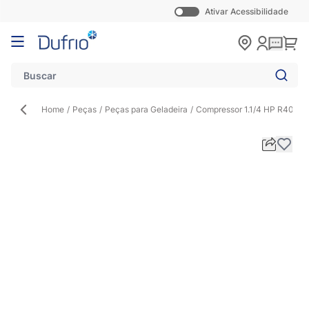
Ativar Acessibilidade
Pular para o conteúdo
Carr
Home
/
Peças
/
Peças para Geladeira
/
Compressor 1.1/4 HP R404 