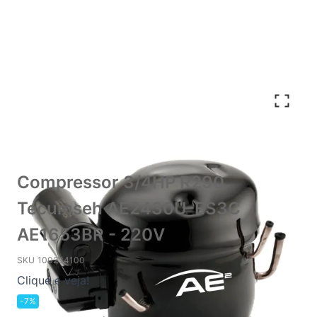
Compressor 3/4HP R290
Tecumseh AE2430U-ES3C
AE1653BR - 220V
SKU
100234100
Clique e veja!
-7%