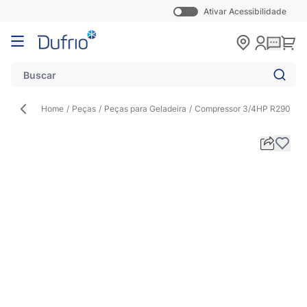
Ativar Acessibilidade
Pular para o conteúdo
Carr
Home
/
Peças
/
Peças para Geladeira
/
Compressor 3/4HP R290 Te