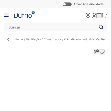
Ativar Acessibilidade
Pular para o conteúdo
Carr
Home
/
Ventilação
/
Climatizador
/
Climatizador Industrial Ventisol 