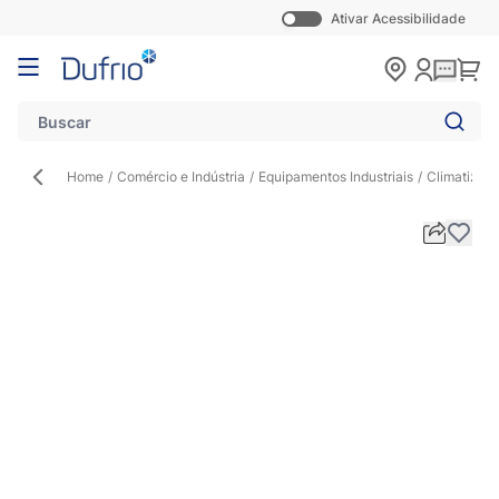
Ativar Acessibilidade
Pular para o conteúdo
Carr
Home
/
Comércio e Indústria
/
Equipamentos Industriais
/
Climatizado