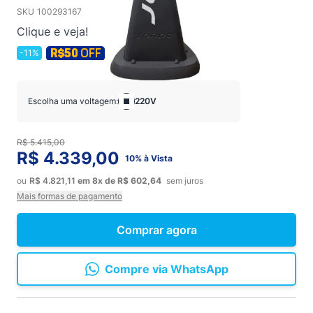
SKU
100293167
Clique e veja!
-11%
Escolha uma voltagem:
220V
R$ 5.415,00
R$ 4.339,00
10% à Vista
ou
R$ 4.821,11
em
8x
de
R$ 602,64
sem juros
Mais formas de pagamento
Comprar agora
Compre via WhatsApp