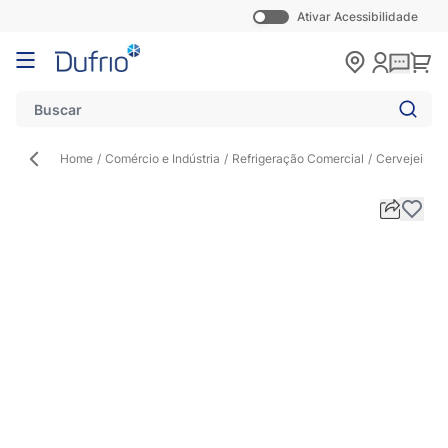
Ativar Acessibilidade
Pular para o conteúdo
Carr
Home
/
Comércio e Indústria
/
Refrigeração Comercial
/
Cervejeira
/