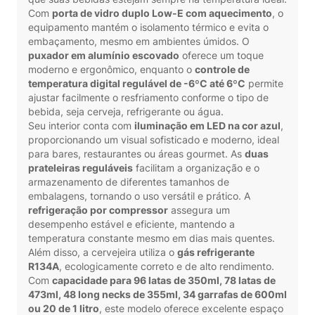
Com
porta de vidro duplo Low-E com aquecimento
, o
equipamento mantém o isolamento térmico e evita o
embaçamento, mesmo em ambientes úmidos. O
puxador em alumínio escovado
oferece um toque
moderno e ergonômico, enquanto o
controle de
temperatura digital regulável de -6ºC até 6ºC
permite
ajustar facilmente o resfriamento conforme o tipo de
bebida, seja cerveja, refrigerante ou água.
Seu interior conta com
iluminação em LED na cor azul
,
proporcionando um visual sofisticado e moderno, ideal
para bares, restaurantes ou áreas gourmet. As
duas
prateleiras reguláveis
facilitam a organização e o
armazenamento de diferentes tamanhos de
embalagens, tornando o uso versátil e prático. A
refrigeração por compressor
assegura um
desempenho estável e eficiente, mantendo a
temperatura constante mesmo em dias mais quentes.
Além disso, a cervejeira utiliza o
gás refrigerante
R134A
, ecologicamente correto e de alto rendimento.
Com
capacidade para 96 latas de 350ml, 78 latas de
473ml, 48 long necks de 355ml, 34 garrafas de 600ml
ou 20 de 1 litro
, este modelo oferece excelente espaço