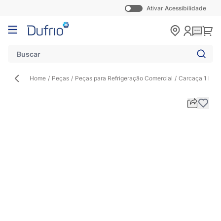
Ativar Acessibilidade
Pular para o conteúdo
Carr
Home
/
Peças
/
Peças para Refrigeração Comercial
/
Carcaça 1 Ped