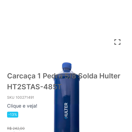
Carcaça 1 Pedra 5/8 Solda Hulter
HT2STAS-485T
SKU
100271491
Clique e veja!
-13%
R$ 242,00