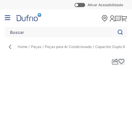
Ativar Acessibilidade
Pular para o conteúdo
Carr
Home
/
Peças
/
Peças para Ar Condicionado
/
Capacitor Duplo 60+3