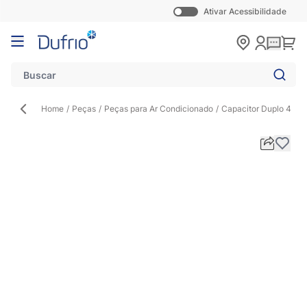
Ativar Acessibilidade
Pular para o conteúdo
Carr
Home
/
Peças
/
Peças para Ar Condicionado
/
Capacitor Duplo 40+1