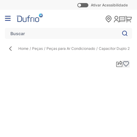
Ativar Acessibilidade
Pular para o conteúdo
Carr
Home
/
Peças
/
Peças para Ar Condicionado
/
Capacitor Duplo 22+