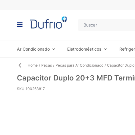
Pular para o conteúdo
Ar Condicionado
Eletrodomésticos
Refrige
Home
/
Peças
/
Peças para Ar Condicionado
/
Capacitor Duplo
Capacitor Duplo 20+3 MFD Termin
SKU
100263817