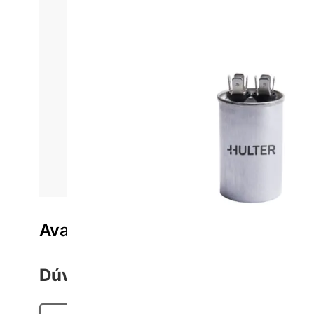
Informações do produto
Características técnica
Solução de alta qualidade projetada para atender 
em um único componente, este cap
O Terminal de Metal Hulter assegura uma conexão só
Seja para aplicações residenciais ou industria
Sua construção robusta e durável reflete o 
Avaliações do produto
Dúvidas sobre o Produto