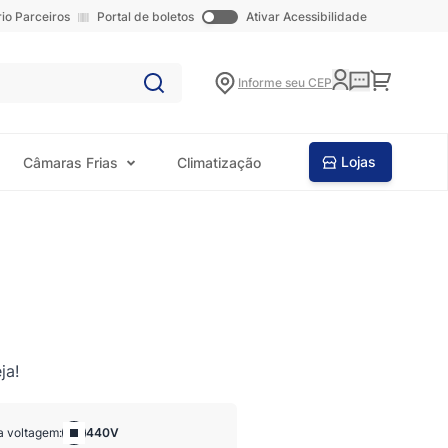
rio Parceiros
Portal de boletos
Ativar Acessibilidade
Carrinho
Informe seu CEP
Lojas
Câmaras Frias
Climatização
ja!
a voltagem:
440V