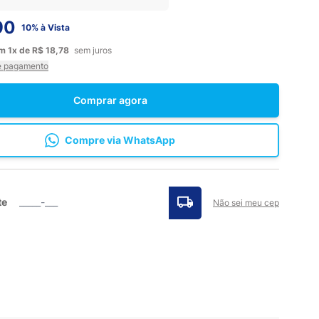
90
10% à Vista
em
1x
de
R$ 18,78
sem juros
e pagamento
Comprar agora
Compre via WhatsApp
te
Não sei meu cep