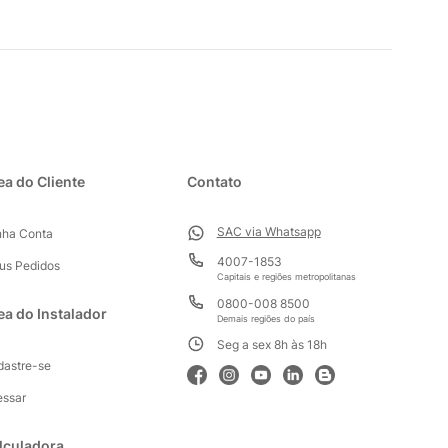
ea do Cliente
Contato
SAC via Whatsapp
nha Conta
4007-1853
us Pedidos
Capitais e regiões metropolitanas
0800-008 8500
ea do Instalador
Demais regiões do país
Seg a sex 8h às 18h
dastre-se
essar
lculadora