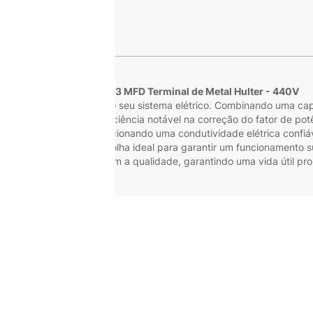
s
Capacitor Duplo 20+3 MFD Terminal de Metal Hulter - 440V
às demandas exigentes do seu sistema elétrico. Combinando uma ca
acitor oferece uma eficiência notável na correção do fator de potê
lida e duradoura, proporcionando uma condutividade elétrica confi
is, este capacitor é a escolha ideal para garantir um funcionamento su
compromisso da Hulter com a qualidade, garantindo uma vida útil pr