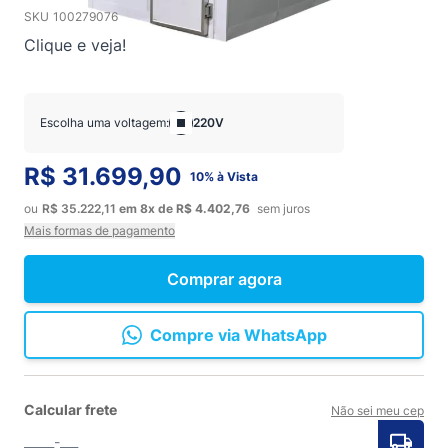
SKU
100279076
Clique e veja!
Escolha uma voltagem:
220V
R$ 31.699,90
10% à Vista
ou
R$ 35.222,11
em
8x
de
R$ 4.402,76
sem juros
Mais formas de pagamento
Comprar agora
Compre via WhatsApp
Calcular frete
Não sei meu cep