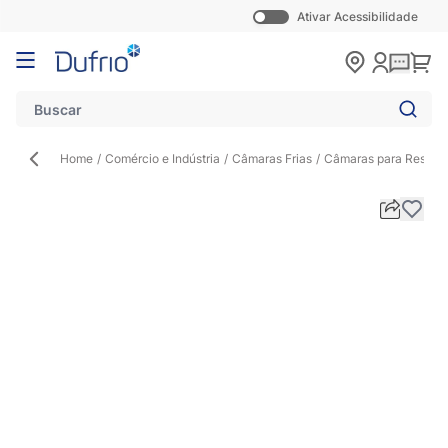
Ativar Acessibilidade
Pular para o conteúdo
Carr
Home
/
Comércio e Indústria
/
Câmaras Frias
/
Câmaras para Resfria