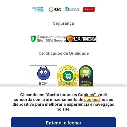
Segurança
Certificados de Qualidade
BOM
Clicando em "Aceito todos os Cookies", você
concorda com o armazenamento de
cookies
no seu
2024 - Todos os direitos reservados | REFRIGERACAO DUFRIO
dispositivo para melhorar a experiência e navegação
COMERCIO E IMPORTACAO S.A. | CNPJ : 01.754.239/0001-10 |
no site.
Logradouro: Rua Voluntarios da Pátria 3303 e 3333 - Sao Geraldo |
Porto Alegre RS - CEP: 90230-011
Entendi e fechar