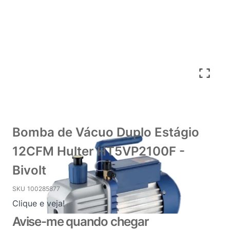
Bomba de Vácuo Duplo Estágio
12CFM Hulter HT5VP2100F -
Bivolt
SKU
100285877
Clique e veja!
Avise-me quando chegar