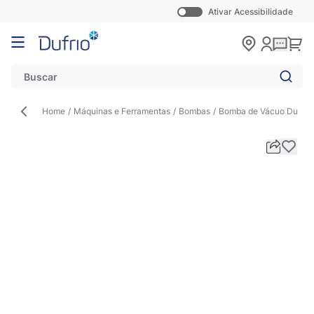
Ativar Acessibilidade
Pular para o conteúdo
Carr
Home
/
Máquinas e Ferramentas
/
Bombas
/
Bomba de Vácuo Duplo E