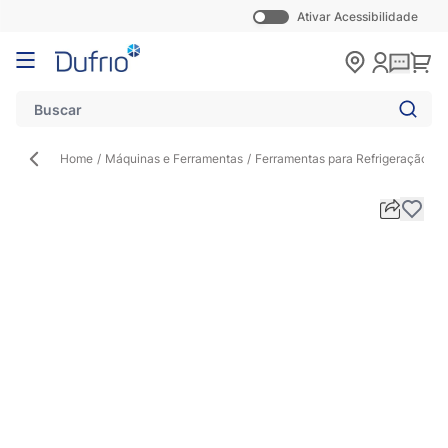
Ativar Acessibilidade
Pular para o conteúdo
Carr
Home
/
Máquinas e Ferramentas
/
Ferramentas para Refrigeração
/
B