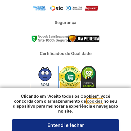
Segurança
Certificados de Qualidade
BOM
Clicando em "Aceito todos os Cookies", você
concorda com o armazenamento de
cookies
no seu
2024 - Todos os direitos reservados | REFRIGERACAO DUFRIO
dispositivo para melhorar a experiência e navegação
COMERCIO E IMPORTACAO S.A. | CNPJ : 01.754.239/0001-10 |
no site.
Logradouro: Rua Voluntarios da Pátria 3303 e 3333 - Sao Geraldo |
Porto Alegre RS - CEP: 90230-011
Entendi e fechar