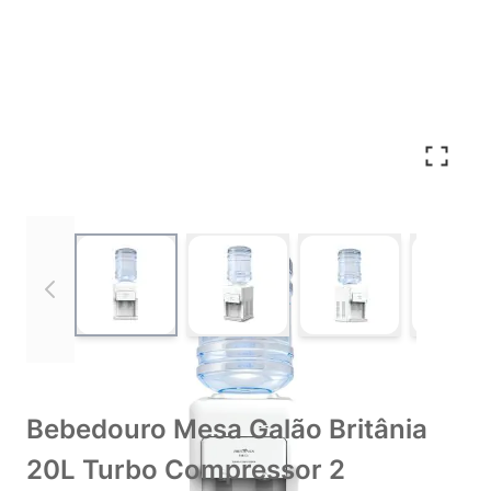
View larger image
View larger image
View larger imag
Vie
Bebedouro Mesa Galão Britânia
20L Turbo Compressor 2