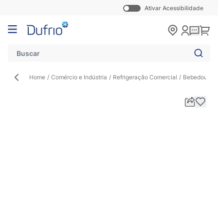
Ativar Acessibilidade
Pular para o conteúdo
Carr
Home
/
Comércio e Indústria
/
Refrigeração Comercial
/
Bebedouro In