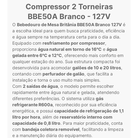
Compressor 2 Torneiras
BBE50A Branco - 127V
O
Bebedouro de Mesa Britânia BBE50A Branco 127V
é
a escolha ideal para quem busca praticidade, eficiência
e água sempre na temperatura certa para o dia a dia.
Equipado com
resfriamento por compressor
,
proporciona
água natural em torno de 16°C
e
água
gelada entre 6°C e 12°C
, oferecendo mais conforto em
qualquer estação do ano. Sua estrutura compacta foi
desenvolvida para acomodar
galões de 10 e 20 litros
,
contando com
perfurador de galão
, que facilita a
instalação e torna o uso muito mais simples.
Com
2 saídas de água
, o modelo permite escolher
rapidamente entre água natural e gelada, atendendo
diferentes preferências. O sistema utiliza
gás
refrigerante R600a
, reconhecido por sua eficiência
energética, e possui
capacidade de refrigeração de 1,1
litro por hora
, além de
reservatório interno com
capacidade de 0,8 litro
. Para maior praticidade, conta
com
bandeja coletora removível
, facilitando a limpeza
e a manutenção diária do equipamento.