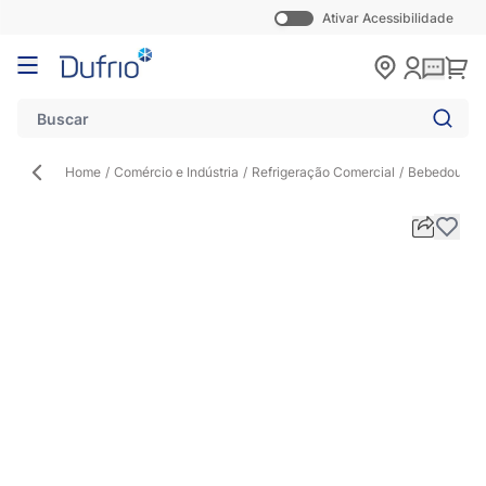
Ativar Acessibilidade
Pular para o conteúdo
Carr
Home
/
Comércio e Indústria
/
Refrigeração Comercial
/
Bebedouro In