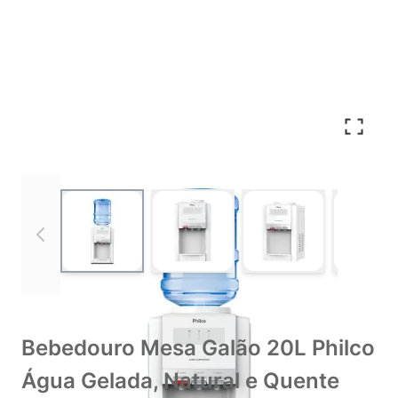
View larger image
View larger image
View larger imag
Vie
Bebedouro Mesa Galão 20L Philco
Água Gelada, Natural e Quente