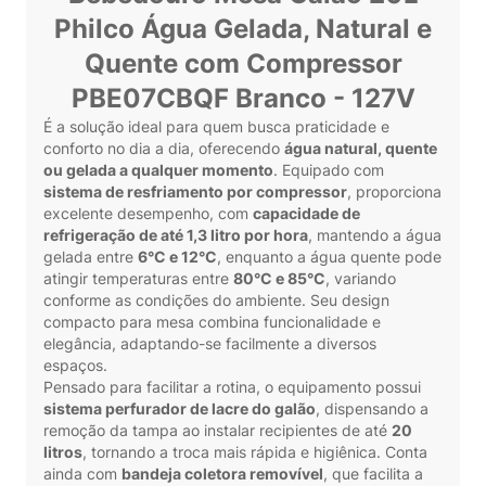
Philco Água Gelada, Natural e
Quente com Compressor
PBE07CBQF Branco - 127V
É a solução ideal para quem busca praticidade e
conforto no dia a dia, oferecendo
água natural, quente
ou gelada a qualquer momento
. Equipado com
sistema de resfriamento por compressor
, proporciona
excelente desempenho, com
capacidade de
refrigeração de até 1,3 litro por hora
, mantendo a água
gelada entre
6°C e 12°C
, enquanto a água quente pode
atingir temperaturas entre
80°C e 85°C
, variando
conforme as condições do ambiente. Seu design
compacto para mesa combina funcionalidade e
elegância, adaptando-se facilmente a diversos
espaços.
Pensado para facilitar a rotina, o equipamento possui
sistema perfurador de lacre do galão
, dispensando a
remoção da tampa ao instalar recipientes de até
20
litros
, tornando a troca mais rápida e higiênica. Conta
ainda com
bandeja coletora removível
, que facilita a