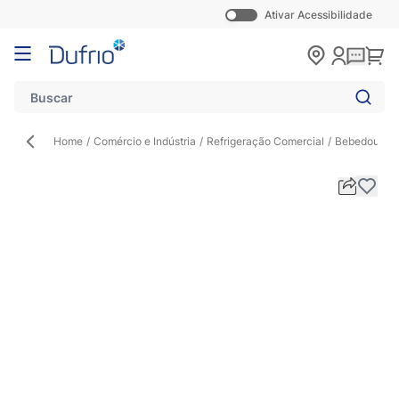
Ativar Acessibilidade
Pular para o conteúdo
Carr
Home
/
Comércio e Indústria
/
Refrigeração Comercial
/
Bebedouro In