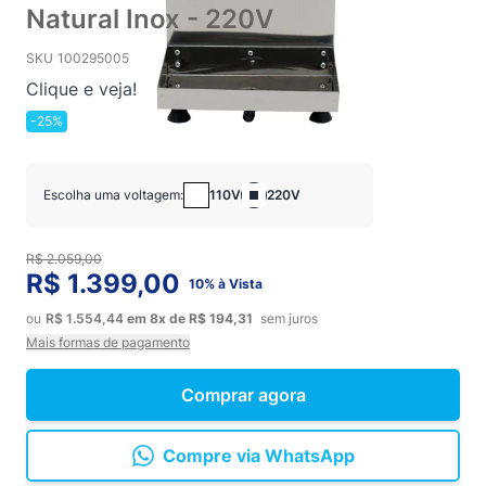
Natural Inox - 220V
SKU
100295005
Clique e veja!
-25%
Escolha uma voltagem:
110V
220V
R$ 2.059,00
R$ 1.399,00
10% à Vista
ou
R$ 1.554,44
em
8x
de
R$ 194,31
sem juros
Mais formas de pagamento
Comprar agora
Compre via WhatsApp