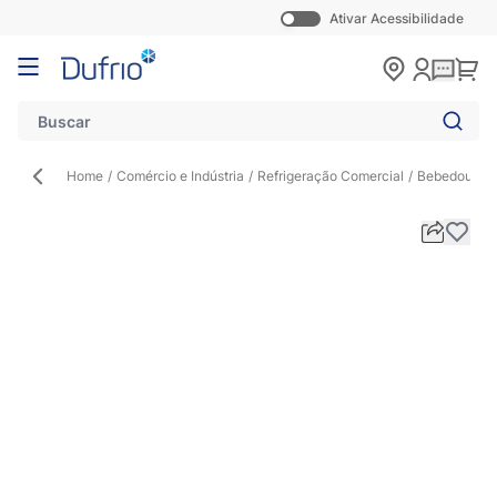
Ativar Acessibilidade
Pular para o conteúdo
Carr
Home
/
Comércio e Indústria
/
Refrigeração Comercial
/
Bebedouro In