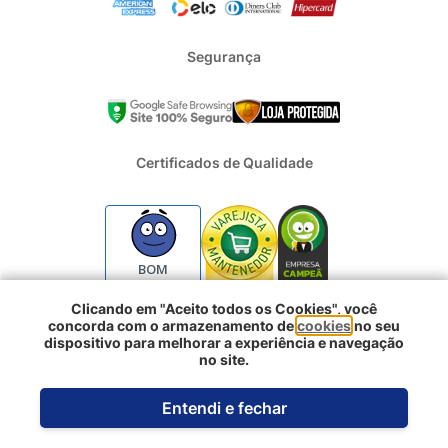
Segurança
Certificados de Qualidade
BOM
Clicando em "Aceito todos os Cookies", você
concorda com o armazenamento de
cookies
no seu
2024 - Todos os direitos reservados | REFRIGERACAO DUFRIO
dispositivo para melhorar a experiência e navegação
COMERCIO E IMPORTACAO S.A. | CNPJ : 01.754.239/0001-10 |
no site.
Logradouro: Rua Voluntarios da Pátria 3303 e 3333 - Sao Geraldo |
Comprar agora
Porto Alegre RS - CEP: 90230-011
Entendi e fechar
Desenvolvido pela