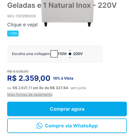
Geladas e 1 Natural Inox - 220V
SKU
100295008
Clique e veja!
-13%
Escolha uma voltagem:
110V
220V
R$ 3.028,00
R$ 2.359,00
10% à Vista
ou
R$ 2.621,11
em
8x
de
R$ 327,64
sem juros
Mais formas de pagamento
Comprar agora
Compre via WhatsApp