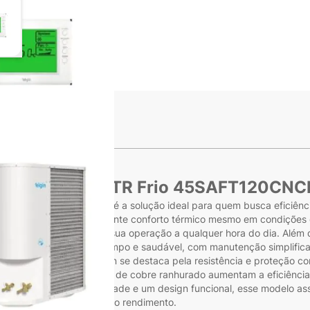
ge
iew larger image
s
plitão Elgin 10TR Frio 45SAFT120CNCN
NCNA - 220V Trifásico é a solução ideal para quem busca eficiência
tecnologia avançada garante conforto térmico mesmo em condições 
a temperatura, facilitando sua operação a qualquer hora do dia. Além 
tindo um ambiente mais limpo e saudável, com manutenção simplific
om zinco, o Splitão Elgin se destaca pela resistência e proteção c
superior. Suas serpentinas de cobre ranhurado aumentam a eficiênci
 materiais de alta qualidade e um design funcional, esse modelo ass
ue exigem soluções de alto rendimento.