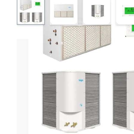
View larger image
View larger image
View larger ima
V
Informações do produto
Características técnica
Ar Condicionado S
O Ar Condicionado Splitão Elgin 10TR Frio 45SAFT120C
ambientes amplos. Seu design robusto aliado a uma 
iluminado, proporciona controle preciso e intuitivo d
até 90% das partículas menores que 5 micras, garan
Construído com chapas de aço reforçadas e tratadas c
eletrostática para maior durabilidade e acabamento 
equipamento e garantindo maior vida útil. Combinando
estabelecimentos comerciais, industriais e espaços q