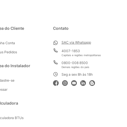
ea do Cliente
Contato
SAC via Whatsapp
nha Conta
4007-1853
us Pedidos
Capitais e regiões metropolitanas
0800-008 8500
ea do Instalador
Demais regiões do país
Seg a sex 8h às 18h
dastre-se
essar
lculadora
lculadora BTUs