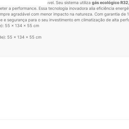
bém é uma opção sustentável. Seu sistema utiliza
gás ecológico R32
r a performance. Essa tecnologia inovadora alia eficiência energé
mpre agradável com menor impacto na natureza. Com garantia de 1 a
e e segurança para o seu investimento em climatização de alta per
de): 55 x 134 x 55 cm
ade): 55 x 134 x 55 cm