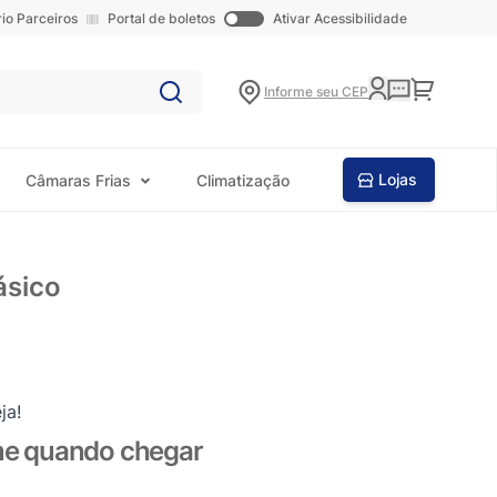
rio Parceiros
Portal de boletos
Ativar Acessibilidade
Carrinho
Informe seu CEP
Lojas
Câmaras Frias
Climatização
ásico
ja!
me quando chegar