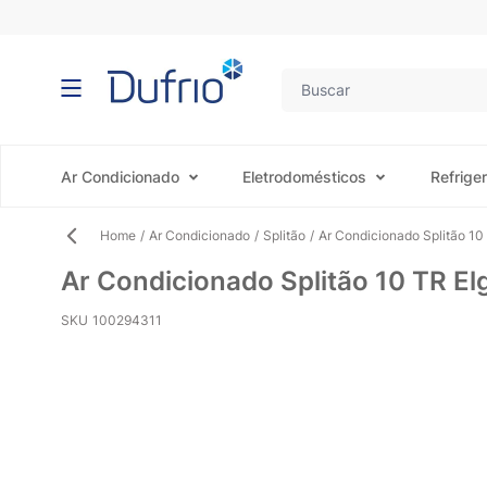
Pular para o conteúdo
Ar Condicionado
Eletrodomésticos
Refrige
Home
/
Ar Condicionado
/
Splitão
/
Ar Condicionado Splitão 1
Ar Condicionado Splitão 10 TR E
SKU
100294311