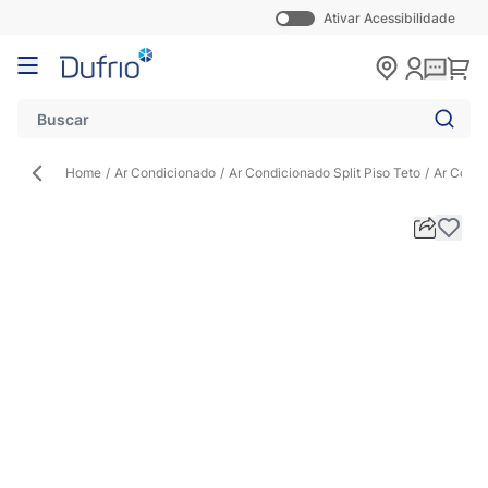
Ativar Acessibilidade
Pular para o conteúdo
Carr
Home
/
Ar Condicionado
/
Ar Condicionado Split Piso Teto
/
Ar Condi