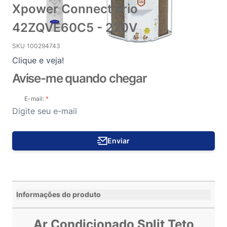
Xpower Connect Frio
42ZQVE60C5 - 220V
SKU
100294743
Clique e veja!
Avise-me quando chegar
E-mail:
Enviar
Informações do produto
Ar Condicionado Split Teto