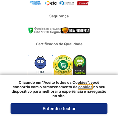
Segurança
Certificados de Qualidade
BOM
Clicando em "Aceito todos os Cookies", você
concorda com o armazenamento de
cookies
no seu
2024 - Todos os direitos reservados | REFRIGERACAO DUFRIO
dispositivo para melhorar a experiência e navegação
COMERCIO E IMPORTACAO S.A. | CNPJ : 01.754.239/0001-10 |
no site.
Logradouro: Rua Voluntarios da Pátria 3303 e 3333 - Sao Geraldo |
Porto Alegre RS - CEP: 90230-011
Entendi e fechar
Desenvolvido pela