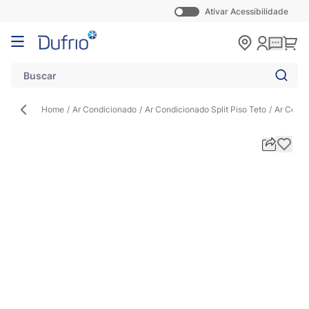
Ativar Acessibilidade
Pular para o conteúdo
Carr
Home
/
Ar Condicionado
/
Ar Condicionado Split Piso Teto
/
Ar Condi