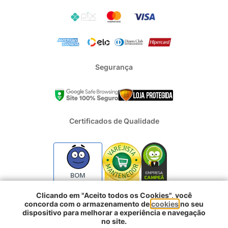
Segurança
Certificados de Qualidade
BOM
Clicando em "Aceito todos os Cookies", você
concorda com o armazenamento de
cookies
no seu
2024 - Todos os direitos reservados | REFRIGERACAO DUFRIO
dispositivo para melhorar a experiência e navegação
COMERCIO E IMPORTACAO S.A. | CNPJ : 01.754.239/0001-10 |
no site.
Logradouro: Rua Voluntarios da Pátria 3303 e 3333 - Sao Geraldo |