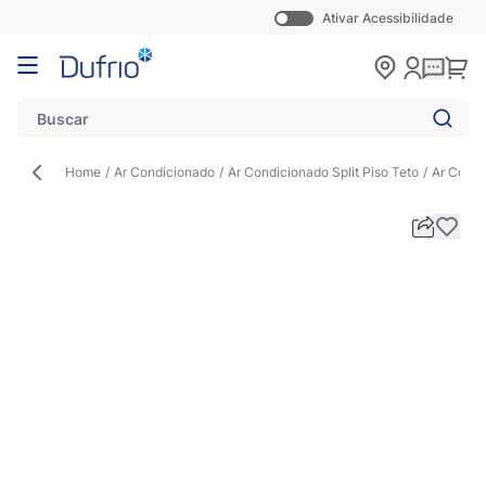
Ativar Acessibilidade
Pular para o conteúdo
Carr
Home
/
Ar Condicionado
/
Ar Condicionado Split Piso Teto
/
Ar Condi