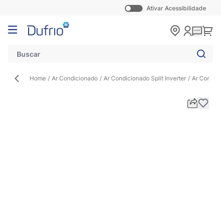
Ativar Acessibilidade
Pular para o conteúdo
Carr
Home
/
Ar Condicionado
/
Ar Condicionado Split Inverter
/
Ar Condic