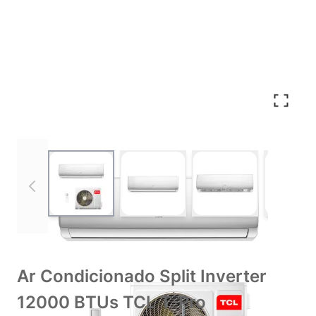
View larger image
View larger image
View larger imag
Vie
Ar Condicionado Split Inverter
12000 BTUs TCL T-Pro