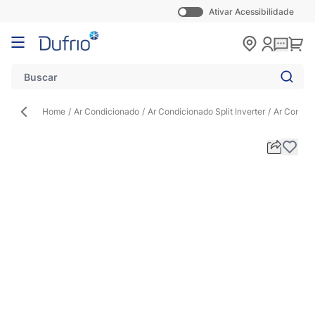
Ativar Acessibilidade
Pular para o conteúdo
Carr
Home
/
Ar Condicionado
/
Ar Condicionado Split Inverter
/
Ar Condici